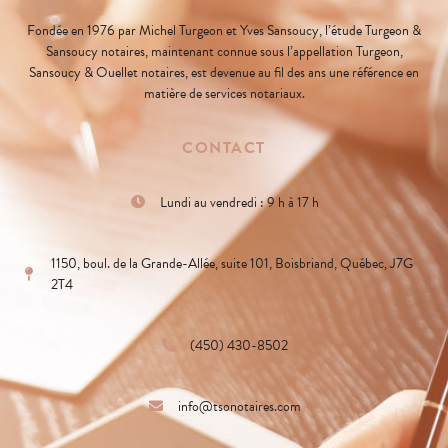
Fondée en 1976 par Michel Turgeon et Yves Sansoucy, l’étude Turgeon &
Sansoucy notaires, maintenant connue sous l’appellation Turgeon,
Sansoucy & Ouellet notaires, est devenue au fil des ans une référence en
matière de services notariaux.
CONTACT
Lundi au vendredi : 9 h à 17 h
1150, boul. de la Grande-Allée, suite 101, Boisbriand, Québec, J7G
2T4
(450) 430-8502
info@tsonotaires.com